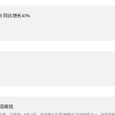
 同比增长43%
流枢纽
员叶丹、王燕妮）9月24日，作为第十五届“物博会”活动内容之一，由深圳