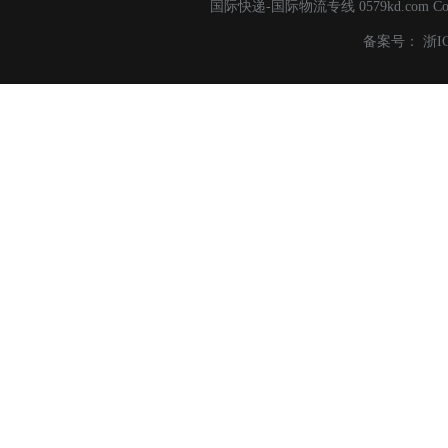
国际快递-国际物流专线 0579kd.com C
备案号：
浙I