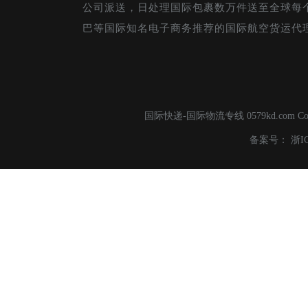
公司派送，日处理国际包裹数万件送至全球每
巴等国际知名电子商务推荐的国际航空货运代
国际快递-国际物流专线 0579kd.com C
备案号：
浙I