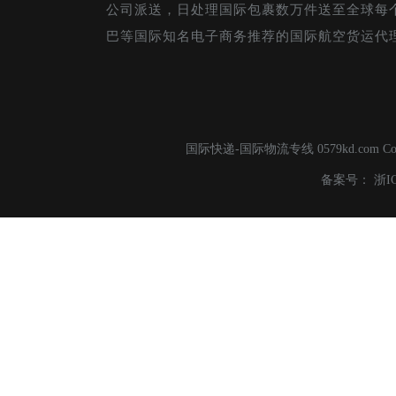
公司派送，日处理国际包裹数万件送至全球每
巴等国际知名电子商务推荐的国际航空货运代
国际快递-国际物流专线 0579kd.com C
备案号：
浙I