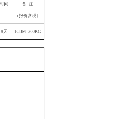
时间
备 注
（报价含税）
9天
1CBM=200KG