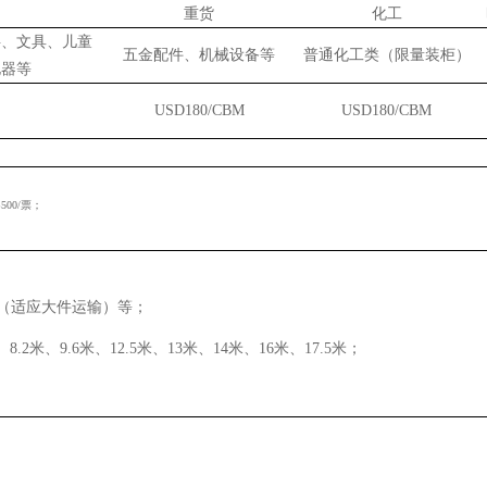
重货
化工
料、文具、儿童
五金配件、机械设备等
普通化工类（限量装柜）
电器等
USD180/CBM
USD180/CBM
00/票；
（适应大件运输）等；
8.2米、9.6米、12.5米、13米、14米、16米、17.5米；