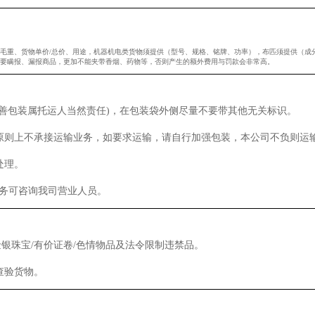
毛重、货物单价/总价、用途，机器机电类货物须提供（型号、规格、铭牌、功率），布匹须提供（成分
要瞒报、漏报商品，更加不能夹带香烟、药物等，否则产生的额外费用与罚款会非常高。
妥善包装属托运人当然责任)，在包装袋外侧尽量不要带其他无关标识。
司原则上不承接运输业务，如要求运输，请自行加强包装，本公司不负则运
处理。
服务可咨询我司营业人员。
/金银珠宝/有价证卷/色情物品及法令限制违禁品。
查验货物。