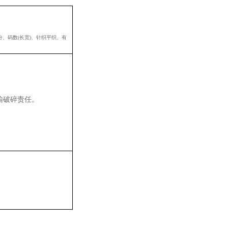
、码数(长宽)、针织平织、有
输破碎责任。