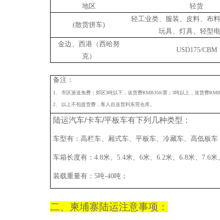
地区
轻货
轻工业类、服装、皮料、布
(散货拼车)
玩具、灯具、轻型
金边、西港（西哈努
USD175/CBM
克）
备注：
1、 市区派送免费；郊区3吨以下，送货费RMB350/票；3吨以上，送货费RMB5
2、 以上不包提货费，客人自送货到东莞仓库。
陆运汽车/卡车/平板车有下列几种类型：
车型有：高栏车、厢式车、平板车、冷藏车、高低板车
车箱长度有：4.8米、5.4米、6米、6.2米、6.8米、7.6米、
装载重量有：5吨-40吨；
二、柬埔寨陆运注意事项：