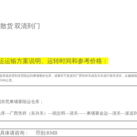
散货 双清到门
运运输方案说明、运转时间和参考价格：
门提货或发货到东莞陆运到柬埔寨的仓库，或整车可直发到广西凭祥关或东兴关进行报关清关，从越南
300公里。
到东莞柬埔寨陆运仓库；
仓库—广西凭祥（东兴关）—胡志明—清关——柬埔寨金边—清关—派送
具体请咨询： 币别:RMB