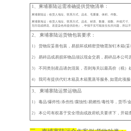
1、柬埔寨陆运需准确提供货物清单：
柬埔寨陆运：收货人地址、联系方式、品名、毛重量、体积、件数。
柬埔寨海运：收货人地址、联系方式、品名、材质、数量、箱数、外箱尺寸、
无印花或绣花、若是染色布提供顔色），申报不实可能发生扣关问题，所以不
2、 柬埔寨陆运货物包装要求：
1） 货物应妥善包装，易损坏或精密货物需加钉木箱(
2） 易碎品或易损坏物品须以现金交易，易碎品本公
3） 不同类别産品请勿混装，否则海关以最高价（税）
4） 我司有提供代钉木箱及木箱熏蒸等服务, 如需此项
3、 柬埔寨陆运禁运物品
1） 毒品/爆炸性/杀伤性/腐蚀性/易燃性/毒性等，货币
2） 本公司有权基于安全理由或政府机关要求下，开箱