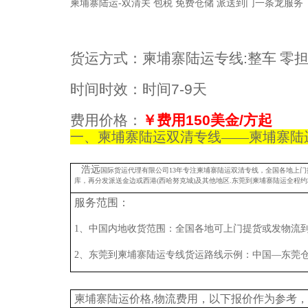
柬埔寨陆运-双清关 包税 免费仓储 派送到门一条龙服务
货运方式：柬埔寨陆运专线:整车 零担
时间时效：时间7-9天
费用价格：
￥费用150美金/方起
一、柬埔寨陆运双清专线——柬埔寨陆
浩远
国际货运代理有限公司13年专注柬埔寨陆运双清专线，全国各地上
库，再分发派送金边或西港(西哈努克城)及其他地区.东莞到柬埔寨陆运全程约3
服务范围：
1、中国内地收货范围：全国各地可上门提货或发物流
2、东莞到柬埔寨陆运专线货运路线示例：中国—东莞
柬埔寨陆运价格,物流费用，以下报价作为参考，