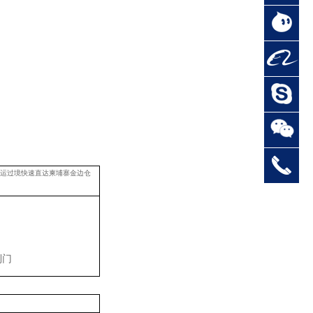
陆运过境快速直达柬埔寨金边仓
到门